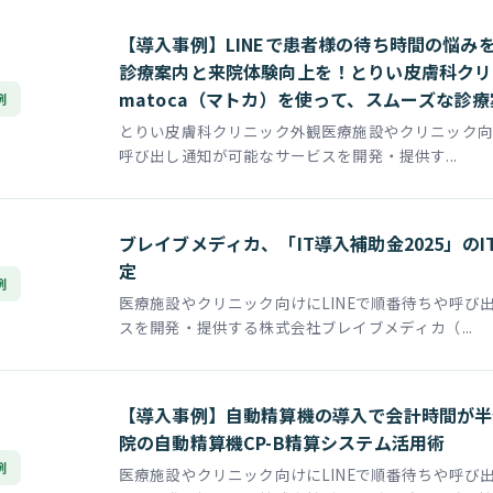
【導入事例】LINEで患者様の待ち時間の悩み
診療案内と来院体験向上を！とりい皮膚科クリ
matoca（マトカ）を使って、スムーズな診
例
とりい皮膚科クリニック外観医療施設やクリニック向け
呼び出し通知が可能なサービスを開発・提供す...
ブレイブメディカ、「IT導入補助金2025」の
定
例
医療施設やクリニック向けにLINEで順番待ちや呼び
スを開発・提供する株式会社ブレイブメディカ（...
【導入事例】自動精算機の導入で会計時間が半
院の自動精算機CP-B精算システム活用術
例
医療施設やクリニック向けにLINEで順番待ちや呼び